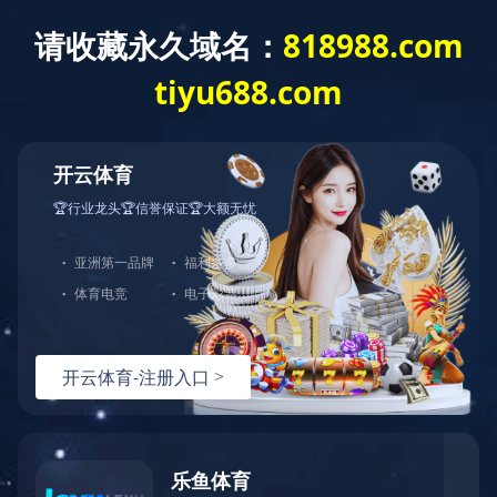
Toggle
naviga
当前位置：
足球网-足球(中国)
<
产品系列
<
高性能球阀
供热筒型全焊接球阀