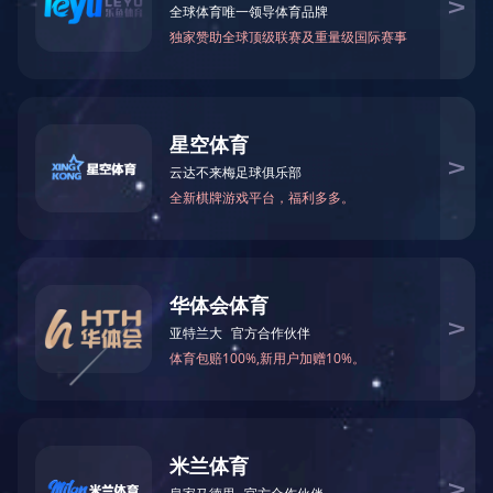
（Q367HM)