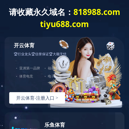
Toggle
naviga
当前位置：
足球网-足球(中国)
<
产品系列
<
高性能蝶阀
W820系列高性能合金硬密封蝶